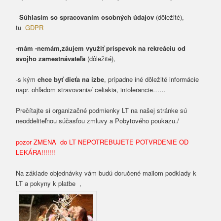
–
Súhlasím so spracovaním osobných údajov
(dôležité),
tu
GDPR
-mám -nemám,záujem využiť príspevok na rekreáciu od
svojho zamestnávateľa
(dôležité),
-s kým
chce byť dieťa na izbe
, prípadne iné dôležité informácie
napr. ohľadom stravovania/ celiakia, intolerancie……
Prečítajte si organizačné podmienky LT na našej stránke sú
neoddeliteľnou súčasťou zmluvy a Pobytového poukazu./
pozor ZMENA do LT NEPOTREBUJETE POTVRDENIE OD
LEKÁRA!!!!!!!
Na základe objednávky vám budú doručené mailom podklady k
LT a pokyny k platbe ,