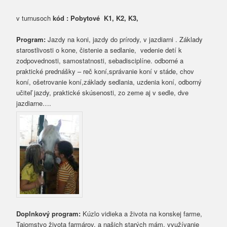
v turnusoch
kód : Pobytové K1, K2, K3,
Program:
Jazdy na koni, jazdy do prírody, v jazdiarni . Základy
starostlivosti o kone, čistenie a sedlanie, vedenie detí k
zodpovednosti, samostatnosti, sebadisciplíne. odborné a
praktické prednášky – reč koní,správanie koní v stáde, chov
koní, ošetrovanie koní,základy sedlania, uzdenia koní, odborný
učiteľ jazdy, praktické skúsenosti, zo zeme aj v sedle, dve
jazdiarne….
Doplnkový program:
Kúzlo vidieka a života na konskej farme,
Tajomstvo života farmárov, a našich starých mám, využívanie