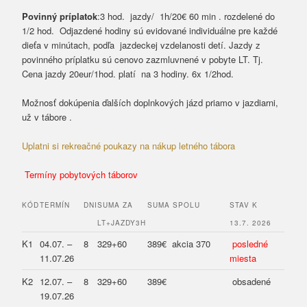
Povinný príplatok
:3 hod. jazdy/ 1h/20€ 60 min . rozdelené do
1/2 hod. Odjazdené hodiny sú evidované individuálne pre každé
dieťa v minútach, podľa jazdeckej vzdelanosti detí. Jazdy z
povinného príplatku sú cenovo zazmluvnené v pobyte LT. Tj.
Cena jazdy 20eur/1hod. platí na 3 hodiny. 6x 1/2hod.
Možnosť dokúpenia ďalších doplnkových jázd priamo v jazdiarni,
už v tábore .
Uplatni si rekreačné poukazy na nákup letného tábora
Termíny pobytových táborov
KÓD
TERMÍN
DNI
SUMA ZA
SUMA SPOLU
STAV K
LT+JAZDY3H
13.7. 2026
K1
04.07. –
8
329+60
389€ akcia 370
posledné
11.07.26
miesta
K2
12.07. –
8
329+60
389€
obsadené
19.07.26