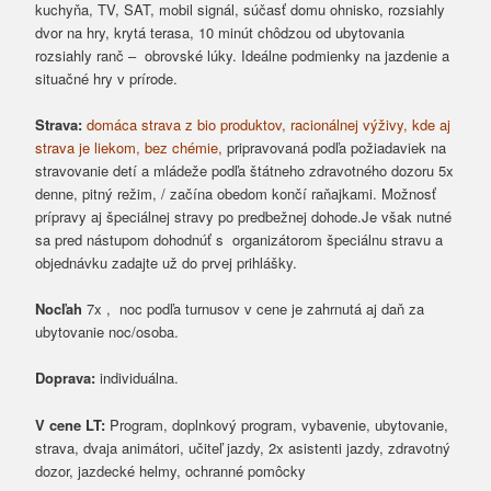
kuchyňa, TV, SAT, mobil signál, súčasť domu ohnisko, rozsiahly
dvor na hry, krytá terasa, 10 minút chôdzou od ubytovania
rozsiahly ranč – obrovské lúky. Ideálne podmienky na jazdenie a
situačné hry v prírode.
Strava:
domáca strava z bio produktov, racionálnej výživy, kde aj
strava je liekom, bez chémie,
pripravovaná podľa požiadaviek na
stravovanie detí a mládeže podľa štátneho zdravotného dozoru 5x
denne, pitný režim, / začína obedom končí raňajkami. Možnosť
prípravy aj špeciálnej stravy po predbežnej dohode.Je však nutné
sa pred nástupom dohodnúť s organizátorom špeciálnu stravu a
objednávku zadajte už do prvej prihlášky.
Nocľah
7x , noc podľa turnusov v cene je zahrnutá aj daň za
ubytovanie noc/osoba.
Doprava:
individuálna.
V cene LT:
Program, doplnkový program, vybavenie, ubytovanie,
strava, dvaja animátori, učiteľ jazdy, 2x asistenti jazdy, zdravotný
dozor, jazdecké helmy, ochranné pomôcky