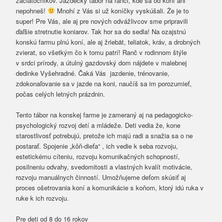
začiatočníkov. Jazdecký tábor na ranči, kde sa od koní ani
nepohneš!
Mnohí z Vás si už koníčky vyskúšali. Že je to
super! Pre Vás, ale aj pre nových odvážlivcov sme pripravili
ďaľšie stretnutie koniarov. Tak hor sa do sedla! Na ozajstnú
konskú farmu plnú koní, ale aj žriebät, teliatok, kráv, a drobných
zvierat, so všetkým čo k tomu patrí! Ranč v
rodinnom štýle
v
srdci prírody, a útulný gazdovský dom nájdete v malebnej
dedinke Vyšehradné. Čaká Vás jazdenie, trénovanie,
zdokonaľovanie sa v jazde na koni, naučíš sa im porozumieť,
počas celých letných prázdnin.
Tento tábor na konskej farme je zameraný aj na pedagogicko-
psychologický rozvoj detí a mládeže. Deti vedia že, kone
starostlivosť potrebujú, pretože ich majú radi a snažia sa o ne
postarať. Spojenie „kôň-dieťa“ , ich vedie k seba rozvoju,
estetickému cíteniu, rozvoju komunikačných schopností,
posilneniu odvahy, svedomitosti a vlastných kvalít motivácie,
rozvoju manuálnych činností. Umožňujeme deťom skúsiť aj
proces ošetrovania koní a komunikácie s koňom, ktorý idú ruka v
ruke k ich rozvoju.
Pre deti od 8 do 16 rokov