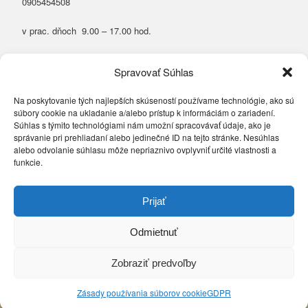
0905454508
v prac. dňoch 9.00 – 17.00 hod.
Prázdniny na Ranči
Spravovať Súhlas
Na poskytovanie tých najlepších skúseností používame technológie, ako sú
súbory cookie na ukladanie a/alebo prístup k informáciám o zariadení.
Súhlas s týmito technológiami nám umožní spracovávať údaje, ako je
správanie pri prehliadaní alebo jedinečné ID na tejto stránke. Nesúhlas
alebo odvolanie súhlasu môže nepriaznivo ovplyvniť určité vlastnosti a
funkcie.
Prijať
Odmietnuť
Zobraziť predvoľby
Copyright © 2026 Montyranc.sk. Všetky práva vyhradené.
Webstránky vytvoril Advertplus.sk
Zásady používania súborov cookie
GDPR