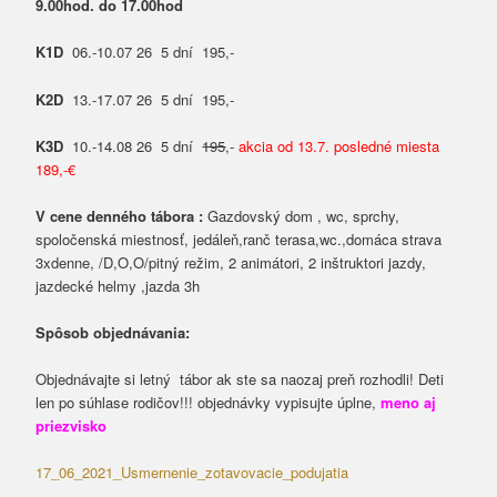
9.00hod. do 17.00hod
K1D
06.-10.07 26 5 dní 195,-
K2D
13.-17.07 26 5 dní 195,-
K3D
10.-14.08 26 5 dní
195
,-
akcia od 13.7. posledné miesta
189,-€
V cene denného tábora :
Gazdovský dom , wc, sprchy,
spoločenská miestnosť, jedáleň,ranč terasa,wc.,domáca strava
3xdenne, /D,O,O/pitný režim, 2 animátori, 2 inštruktori jazdy,
jazdecké helmy ,jazda 3h
Spôsob objednávania:
Objednávajte si letný tábor ak ste sa naozaj preň rozhodli! Deti
len po súhlase rodičov!!! objednávky vypisujte úplne,
meno aj
priezvisko
17_06_2021_Usmernenie_zotavovacie_podujatia