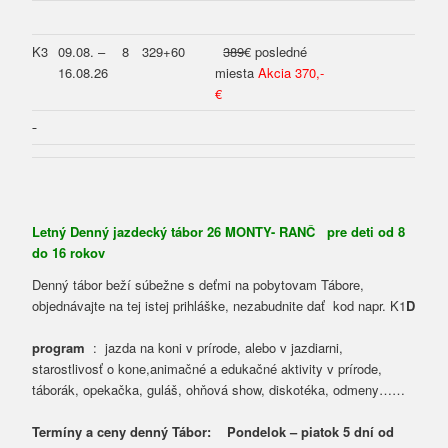
K3
09.08. –
8
329+60
389
€ posledné
16.08.26
miesta
Akcia 370,-
€
Letný Denný jazdecký tábor 26 MONTY- RANČ pre deti od 8
do 16 rokov
Denný tábor beží súbežne s deťmi na pobytovam Tábore,
objednávajte na tej istej prihláške, nezabudnite dať kod napr. K1
D
program
: jazda na koni v prírode, alebo v jazdiarni,
starostlivosť o kone,animačné a edukačné aktivity v prírode,
táborák, opekačka, guláš, ohňová show, diskotéka, odmeny……
Termíny a ceny denný Tábor: Pondelok – piatok 5 dní od