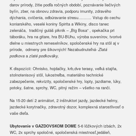
darov prírody, žitie podľa ročných období, poznávanie liečivých
bylín, zber, na obnovu zdravia, podporu imunity, zdravého
dýchania, cvičenia, odbúravanie stresu………. Vstup do cechu
koniarského, veselé koniny Spirita a Wikiny, disco tanec
zelenáča, tradičný guláš piknik – „Big Bosa“ , opekačka pri
táboráku, hra na gitare, hra BU-BUhu, výroba suvenírov, tvorivé
dielne u miestnych remeselníkov, spoločenské hry na stôl aj v
prírode,
odmeny
pre šikovných! Nezabudnuteľná-
Zlatá
podkova
a
zlaté podkováky,
K dispozícii: Ohnisko, hojdačky, krb,dve terasy, veľká stajňa,
stolnotenisový stôl, lukostreľba, materiálno technické
zabezpečenie, rekvizity, spoločenské hry, lopty, jazdiarne, lúky,
potoky, šatne, sprchy, WC, pitný režim – všetko na ranči.
Na 15-20 detí 2 animátori, 2 inštruktori jazdy, jazdecké helmy,
jazdecké korytnačky, zdravotný dozor, komplexná starostlivosť o
vaše dieťa.
Ubytovanie v GAZDOVSKOM DOME
5-6 lôžkových izbách, 2x
WC, 2x sprchy spoločné, spoločenská miestnosť,jedáleň,