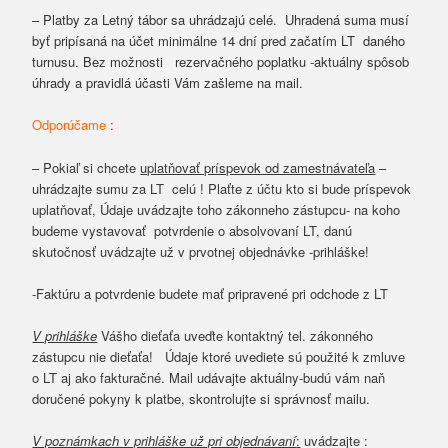
–
Platby za Letný tábor sa uhrádzajú celé. Uhradená suma musí
byť pripísaná na účet minimálne 14 dní pred začatím LT daného
turnusu. Bez možnosti rezervačného poplatku -aktuálny spôsob
úhrady a pravidlá účasti Vám zašleme na mail.
Odporúčame
:
–
Pokiaľ si chcete
uplatňovať príspevok od zamestnávateľa
–
uhrádzajte sumu za LT celú ! Plaťte z účtu kto si bude príspevok
uplatňovať, Údaje uvádzajte toho zákonneho zástupcu- na koho
budeme vystavovať potvrdenie o absolvovaní LT, danú
skutočnosť uvádzajte už v prvotnej objednávke -prihláške!
-Faktúru a potvrdenie budete mať pripravené pri odchode z LT
V prihláške
Vášho dieťaťa uveďte kontaktný tel. zákonného
zástupcu nie dieťaťa!
Údaje ktoré uvediete sú použité k zmluve
o LT aj ako fakturačné. Mail udávajte aktuálny-budú vám naň
doručené pokyny k platbe, skontrolujte si správnosť mailu.
V poznámkach v prihláške už pri objednávaní
:
uvádzajte :