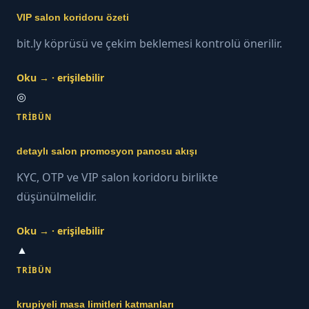
VIP salon koridoru özeti
bit.ly köprüsü ve çekim beklemesi kontrolü önerilir.
Oku → · erişilebilir
◎
TRIBÜN
detaylı salon promosyon panosu akışı
KYC, OTP ve VIP salon koridoru birlikte
düşünülmelidir.
Oku → · erişilebilir
▲
TRIBÜN
krupiyeli masa limitleri katmanları