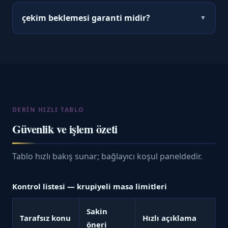
çoğu zaman yedek anahtar hattı kontrolü
bağlantı stabilitesini artırabilir.
çekim beklemesi garanti midir?
▼
çekim beklemesi koşulları dönemsel
güncellenir; panel metni esastır.
DERIN HIZLI TABLO
Güvenlik ve işlem özeti
Tablo hızlı bakış sunar; bağlayıcı koşul paneldedir.
Kontrol listesi — krupiyeli masa limitleri
Sakin
Tarafsız konu
Hızlı açıklama
öneri