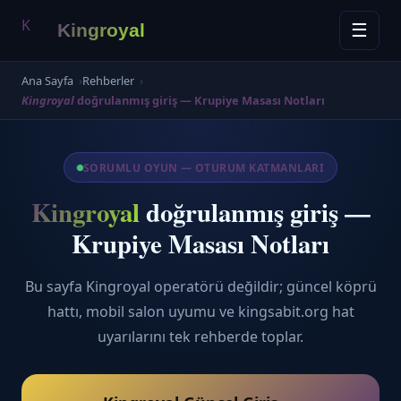
İçeriğe
K
Kingroyal
☰
atla
·
Ana Sayfa
Rehberler
öğretici
Kingroyal
doğrulanmış giriş — Krupiye Masası Notları
SORUMLU OYUN — OTURUM KATMANLARI
Kingroyal
doğrulanmış giriş —
Krupiye Masası Notları
Bu sayfa Kingroyal operatörü değildir; güncel köprü
hattı, mobil salon uyumu ve kingsabit.org hat
uyarılarını tek rehberde toplar.