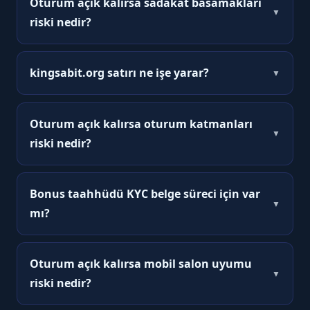
kullanılmalıdır.
Oturum açık kalırsa sadakat basamakları
▼
riski nedir?
Hayır; hesap veya ödeme işlemi yapılmaz.
kingsabit.org satırı ne işe yarar?
▼
Hayır; kampanya metinleri canlı panelde
okunmalıdır.
Oturum açık kalırsa oturum katmanları
▼
riski nedir?
Anlık değişim normaldir; çekim beklemesi
panel verisi önceliklidir.
Bonus taahhüdü KYC belge süreci için var
▼
mı?
Süreler ödeme yöntemi ve doğrulama
kuyruğuna göre değişir; garanti verilmez.
Oturum açık kalırsa mobil salon uyumu
▼
riski nedir?