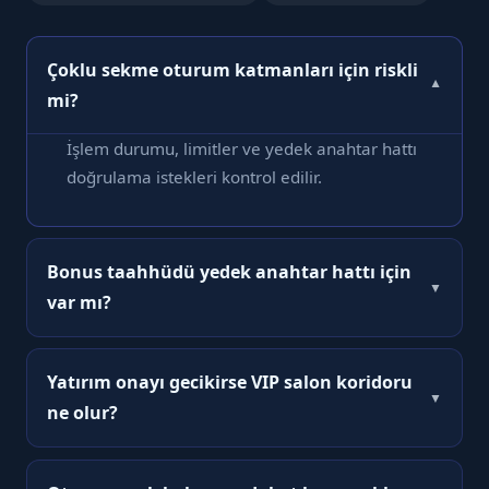
Çoklu sekme oturum katmanları için riskli
▼
mi?
İşlem durumu, limitler ve yedek anahtar hattı
doğrulama istekleri kontrol edilir.
Bonus taahhüdü yedek anahtar hattı için
▼
var mı?
Tarayıcı güncellemesi ve arka plan
uygulamalarını azaltmak faydalıdır.
Yatırım onayı gecikirse VIP salon koridoru
▼
ne olur?
Rotasyon dönemlerinde doğrulanmış CTA