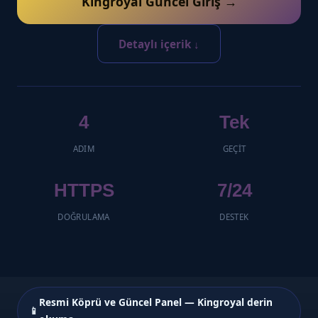
Kingroyal Güncel Giriş →
Detaylı içerik ↓
4
Tek
ADIM
GEÇIT
HTTPS
7/24
DOĞRULAMA
DESTEK
Resmi Köprü ve Güncel Panel — Kingroyal derin
📱