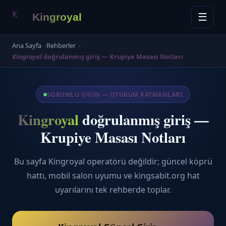
İçeriğe
K
Kingroyal
☰
atla
·
Ana Sayfa
Rehberler
öğretici
Kingroyal
doğrulanmış giriş — Krupiye Masası Notları
SORUMLU OYUN — OTURUM KATMANLARI
Kingroyal
doğrulanmış giriş —
Krupiye Masası Notları
Bu sayfa Kingroyal operatörü değildir; güncel köprü
hattı, mobil salon uyumu ve kingsabit.org hat
uyarılarını tek rehberde toplar.