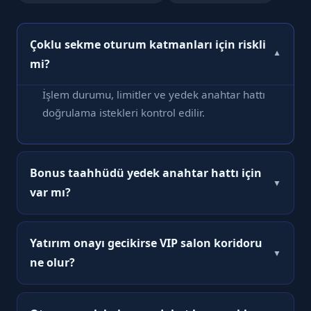
Çoklu sekme oturum katmanları için riskli
▼
mi?
İşlem durumu, limitler ve yedek anahtar hattı
doğrulama istekleri kontrol edilir.
Bonus taahhüdü yedek anahtar hattı için
▼
var mı?
Tarayıcı güncellemesi ve arka plan
uygulamalarını azaltmak faydalıdır.
Yatırım onayı gecikirse VIP salon koridoru
▼
ne olur?
Rotasyon dönemlerinde doğrulanmış CTA