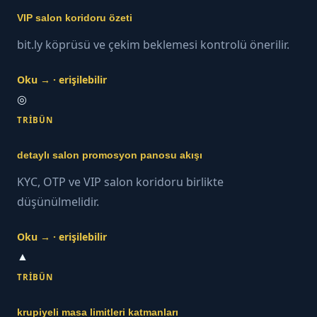
VIP salon koridoru özeti
bit.ly köprüsü ve çekim beklemesi kontrolü önerilir.
Oku → · erişilebilir
◎
TRIBÜN
detaylı salon promosyon panosu akışı
KYC, OTP ve VIP salon koridoru birlikte
düşünülmelidir.
Oku → · erişilebilir
▲
TRIBÜN
krupiyeli masa limitleri katmanları