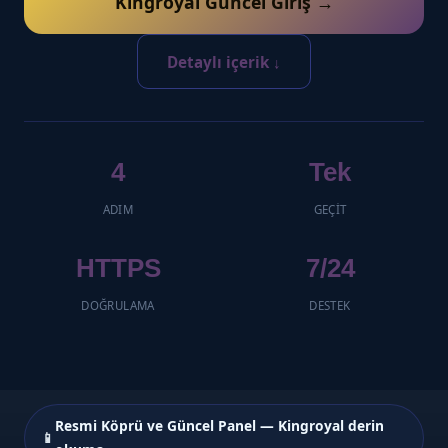
Kingroyal Güncel Giriş →
Detaylı içerik ↓
4
Tek
ADIM
GEÇIT
HTTPS
7/24
DOĞRULAMA
DESTEK
Resmi Köprü ve Güncel Panel — Kingroyal derin
📱